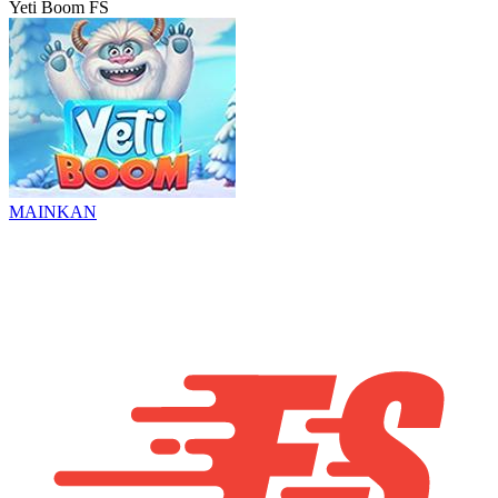
Yeti Boom FS
MAINKAN