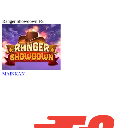
Ranger Showdown FS
MAINKAN