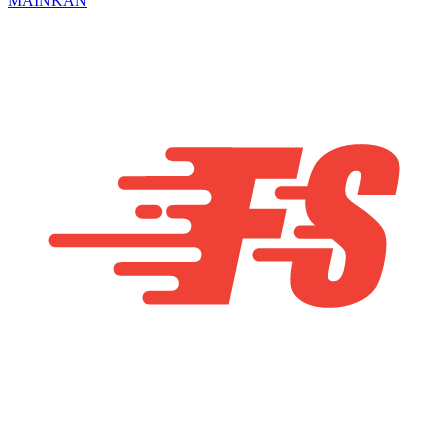
MAINKAN