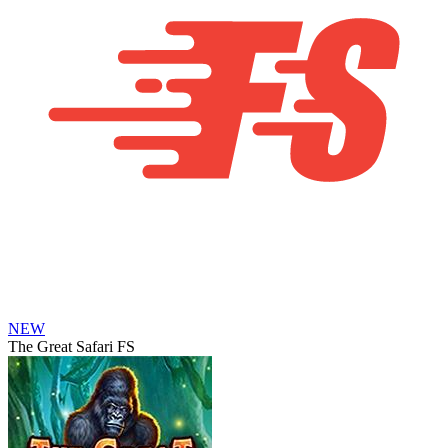
NEW
The Great Safari FS