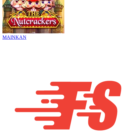
MAINKAN