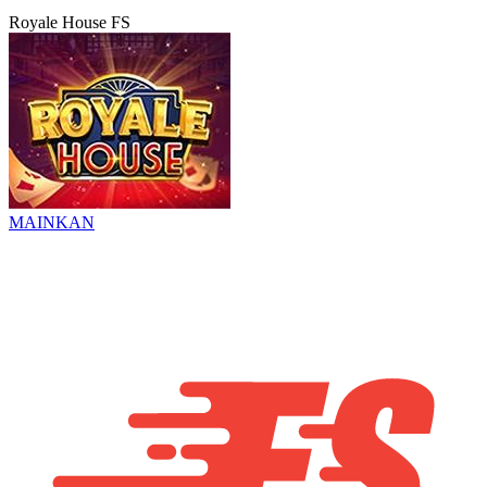
Royale House FS
MAINKAN