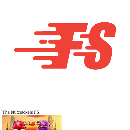
The Nutcrackers FS