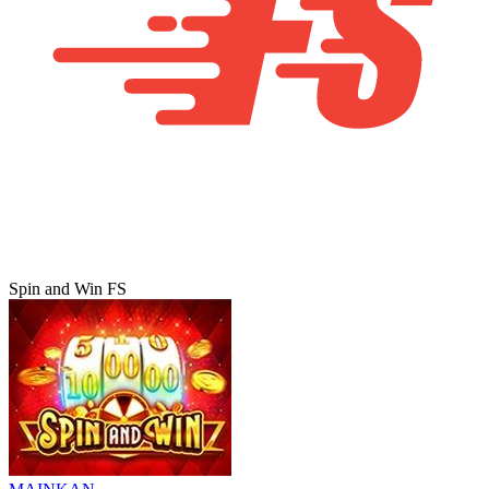
Spin and Win FS