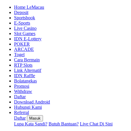
Home LeMacau
Deposit
Sportsbook
E-Sports
Live Casino
Slot Games
IDN E-Lottery
POKER
ARCADE
Togel
Cara Bermain
RTP Slots
Link Alternatif
IDN Raffle
Bolatangkas
Promosi
Withdraw
Daftar
Download Android
Hubungi Kami
Referral
Daftar
Masuk
Lupa Kata Sandi?
Butuh Bantuan?
Live Chat Di Sini