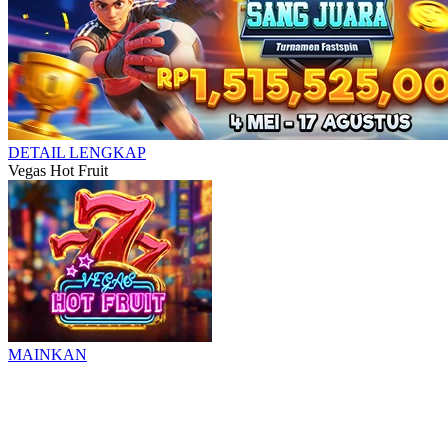
DETAIL LENGKAP
Vegas Hot Fruit
MAINKAN