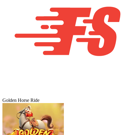
Golden Horse Ride