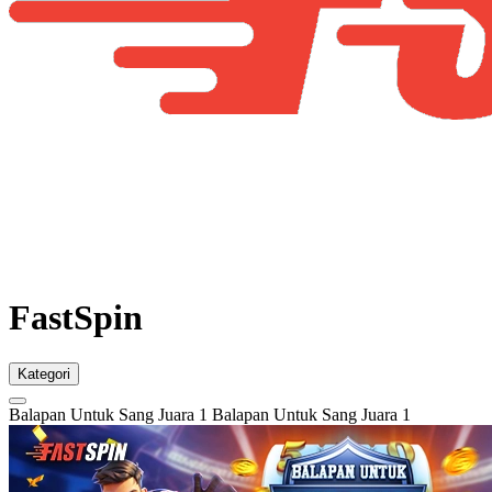
FastSpin
Kategori
Balapan Untuk Sang Juara 1
Balapan Untuk Sang Juara 1