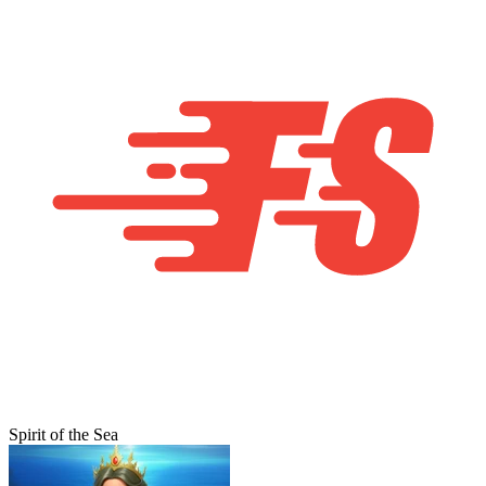
Spirit of the Sea